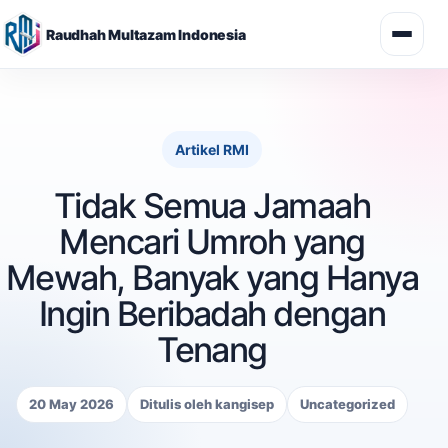
Raudhah Multazam Indonesia
Skip
to
content
Artikel RMI
Tidak Semua Jamaah
Mencari Umroh yang
Mewah, Banyak yang Hanya
Ingin Beribadah dengan
Tenang
20 May 2026
Ditulis oleh kangisep
Uncategorized