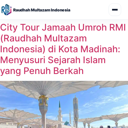
Raudhah Multazam Indonesia
Skip
City Tour Jamaah Umroh RMI
to
(Raudhah Multazam
content
Indonesia) di Kota Madinah:
Menyusuri Sejarah Islam
yang Penuh Berkah