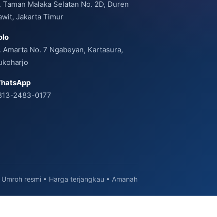
l. Taman Malaka Selatan No. 2D, Duren
awit, Jakarta Timur
olo
l. Amarta No. 7 Ngabeyan, Kartasura,
ukoharjo
hatsApp
813-2483-0177
Umroh resmi • Harga terjangkau • Amanah