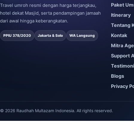
Paket Um
Travel umroh resmi dengan harga terjangkau,
hotel dekat Masjid, serta pendampingan jamaah
Itinerary
dari awal hingga keberangkatan.
Tentang 
Kontak
PPIU 378/2020
Jakarta & Solo
WA Langsung
Mitra Ag
Support 
Testimon
Blogs
Privacy Po
© 2026 Raudhah Multazam Indonesia. All rights reserved.