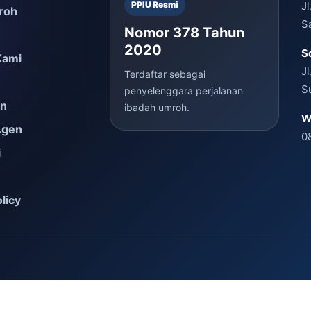
PPIU Resmi
J
roh
S
Nomor 378 Tahun
2020
S
Kami
J
Terdaftar sebagai
S
penyelenggara perjalanan
en
ibadah umroh.
W
Agen
0
i
licy