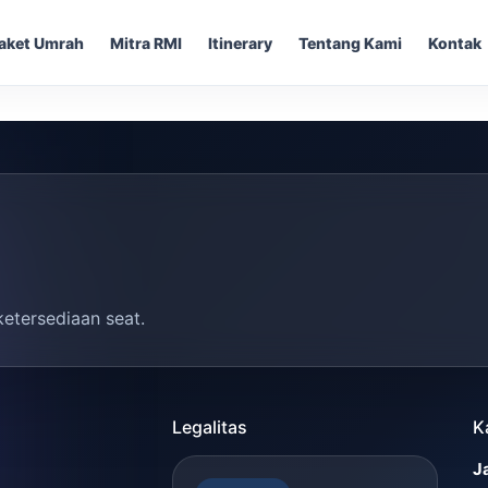
aket Umrah
Mitra RMI
Itinerary
Tentang Kami
Kontak
ketersediaan seat.
Legalitas
K
J