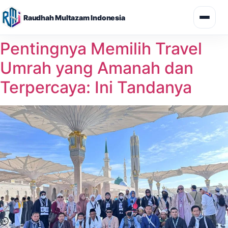
Raudhah Multazam Indonesia
Skip
Pentingnya Memilih Travel
to
Umrah yang Amanah dan
content
Terpercaya: Ini Tandanya