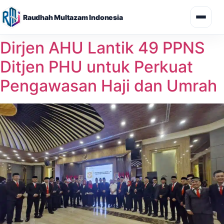
Raudhah Multazam Indonesia
Skip
Dirjen AHU Lantik 49 PPNS
to
Ditjen PHU untuk Perkuat
content
Pengawasan Haji dan Umrah