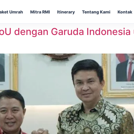
aket Umrah
Mitra RMI
Itinerary
Tentang Kami
Kontak
U dengan Garuda Indonesia 