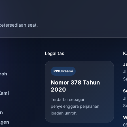
ketersediaan seat.
Legalitas
K
J
PPIU Resmi
J
roh
S
Nomor 378 Tahun
2020
S
Kami
J
Terdaftar sebagai
S
penyelenggara perjalanan
en
ibadah umroh.
W
Agen
0