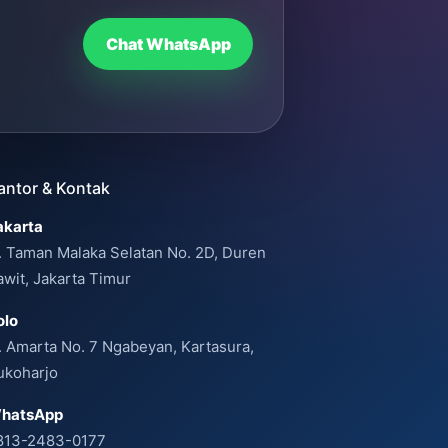
Chat WhatsApp
antor & Kontak
akarta
l. Taman Malaka Selatan No. 2D, Duren
awit, Jakarta Timur
olo
l. Amarta No. 7 Ngabeyan, Kartasura,
ukoharjo
hatsApp
813-2483-0177