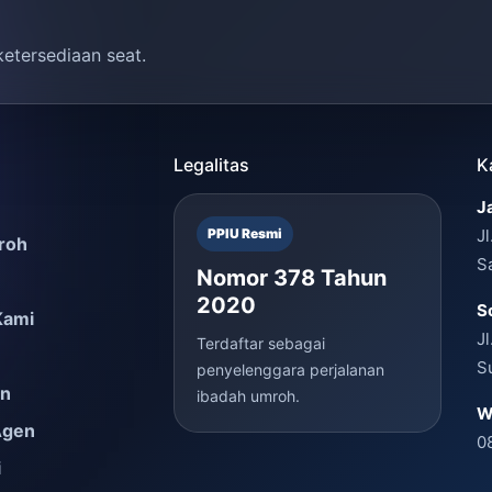
ketersediaan seat.
Legalitas
K
J
PPIU Resmi
J
roh
S
Nomor 378 Tahun
2020
S
Kami
J
Terdaftar sebagai
S
penyelenggara perjalanan
en
ibadah umroh.
W
Agen
0
i