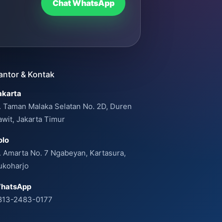
Chat WhatsApp
antor & Kontak
akarta
l. Taman Malaka Selatan No. 2D, Duren
awit, Jakarta Timur
olo
l. Amarta No. 7 Ngabeyan, Kartasura,
ukoharjo
hatsApp
813-2483-0177