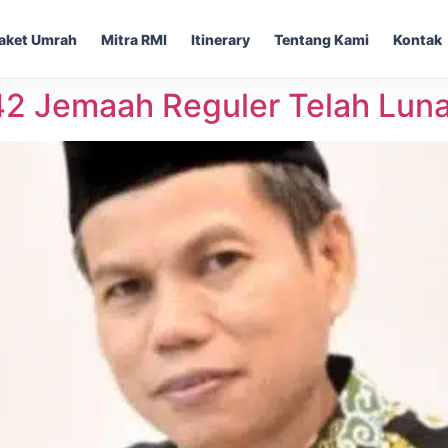
aket Umrah
Mitra RMI
Itinerary
Tentang Kami
Kontak
2 Jemaah Reguler Telah Lunas