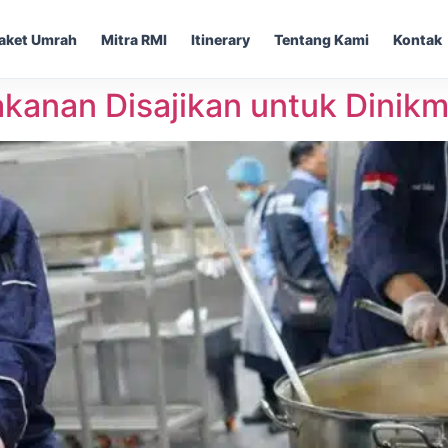
aket Umrah
Mitra RMI
Itinerary
Tentang Kami
Kontak
kanan Disajikan untuk Dinikm