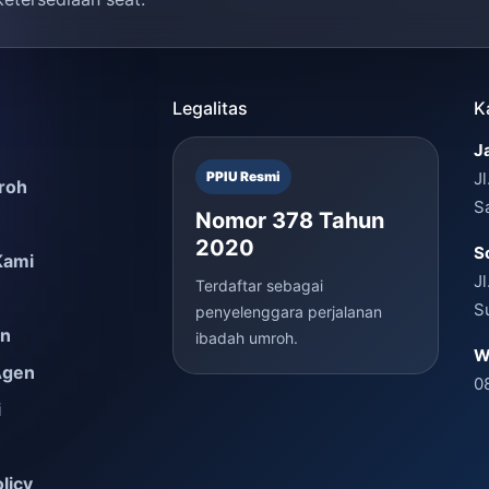
Legalitas
K
J
PPIU Resmi
J
roh
S
Nomor 378 Tahun
2020
S
Kami
J
Terdaftar sebagai
S
penyelenggara perjalanan
en
ibadah umroh.
W
Agen
0
i
licy