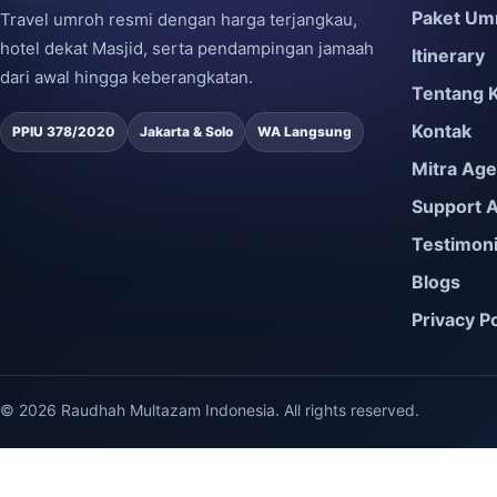
Paket Um
Travel umroh resmi dengan harga terjangkau,
hotel dekat Masjid, serta pendampingan jamaah
Itinerary
dari awal hingga keberangkatan.
Tentang 
Kontak
PPIU 378/2020
Jakarta & Solo
WA Langsung
Mitra Ag
Support 
Testimon
Blogs
Privacy Po
© 2026 Raudhah Multazam Indonesia. All rights reserved.