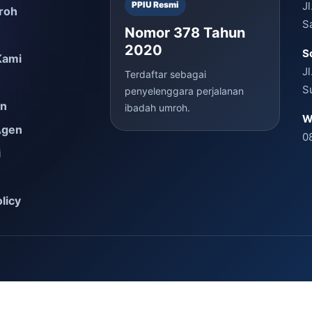
PPIU Resmi
J
roh
S
Nomor 378 Tahun
2020
S
Kami
J
Terdaftar sebagai
S
penyelenggara perjalanan
en
ibadah umroh.
W
Agen
0
i
licy