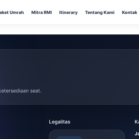
aket Umrah
Mitra RMI
Itinerary
Tentang Kami
Kontak
ketersediaan seat.
Legalitas
K
J