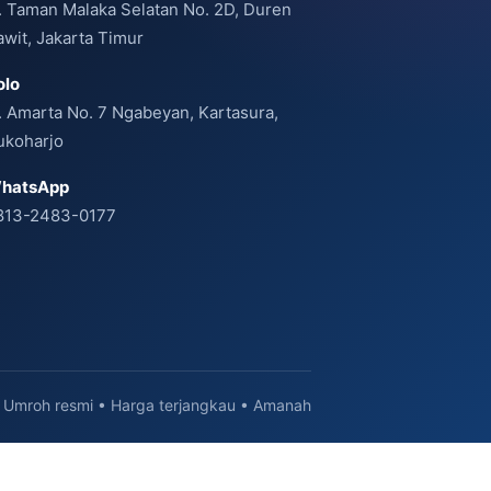
l. Taman Malaka Selatan No. 2D, Duren
awit, Jakarta Timur
olo
l. Amarta No. 7 Ngabeyan, Kartasura,
ukoharjo
hatsApp
813-2483-0177
Umroh resmi • Harga terjangkau • Amanah