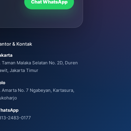
Chat WhatsApp
antor & Kontak
akarta
l. Taman Malaka Selatan No. 2D, Duren
awit, Jakarta Timur
olo
l. Amarta No. 7 Ngabeyan, Kartasura,
ukoharjo
hatsApp
813-2483-0177