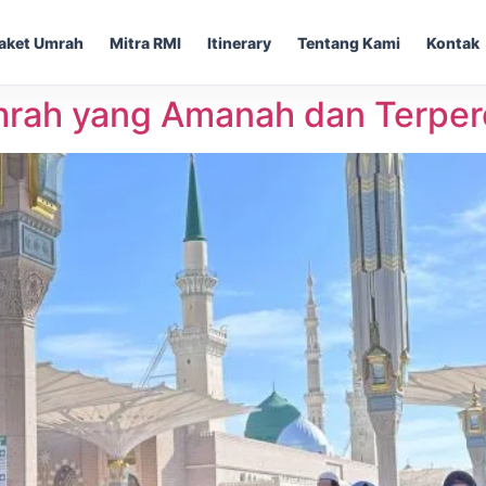
aket Umrah
Mitra RMI
Itinerary
Tentang Kami
Kontak
mrah yang Amanah dan Terperc