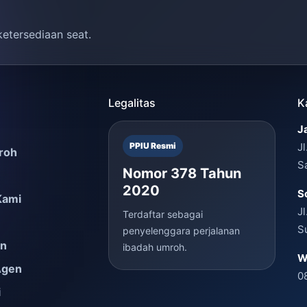
ketersediaan seat.
Legalitas
K
J
PPIU Resmi
J
roh
S
Nomor 378 Tahun
2020
S
Kami
J
Terdaftar sebagai
S
penyelenggara perjalanan
en
ibadah umroh.
W
Agen
0
i