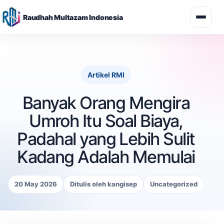
Raudhah Multazam Indonesia
Skip
to
content
Artikel RMI
Banyak Orang Mengira
Umroh Itu Soal Biaya,
Padahal yang Lebih Sulit
Kadang Adalah Memulai
20 May 2026
Ditulis oleh kangisep
Uncategorized